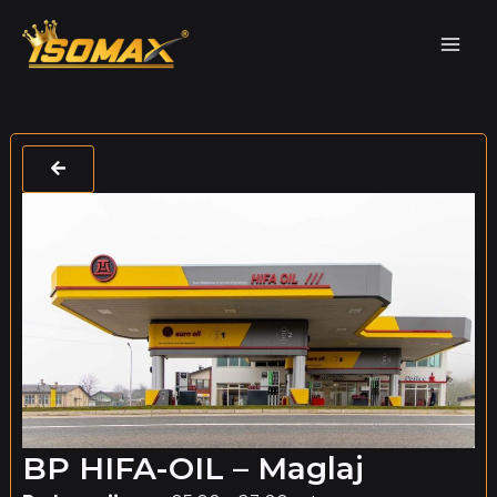
Skip
Mai
to
Men
content
BP HIFA-OIL – Maglaj