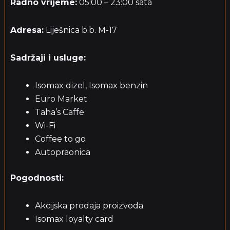
Radno vrijeme:
05:00 – 23:00 sata
Adresa:
Liješnica b.b. M-17
Sadržaji i usluge:
Isomax dizel, Isomax benzin
Euro Market
Taha’s Caffe
Wi-Fi
Coffee to go
Autopraonica
Pogodnosti:
Akcijska prodaja proizvoda
Isomax loyalty card